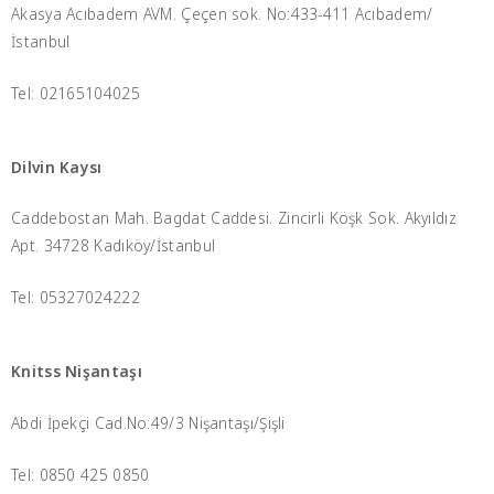
Akasya Acıbadem AVM. Çeçen sok. No:433-411 Acıbadem/
İstanbul
Tel: 02165104025
Dilvin Kaysı
Caddebostan Mah. Bagdat Caddesi. Zincirli Köşk Sok. Akyıldız
Apt. 34728 Kadıköy/İstanbul
Tel: 05327024222
Knitss Nişantaşı
Abdi İpekçi Cad.No:49/3 Nişantaşı/Şişli
Tel: 0850 425 0850