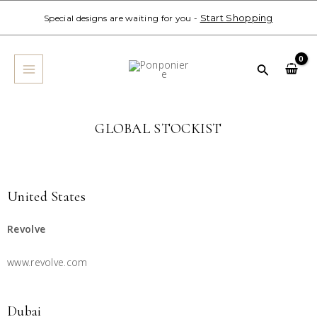
Skip
Start Shopping
Special designs are waiting for you -
to
MAIN
content
MENU
Search
GLOBAL STOCKIST
United States
Revolve
www.revolve.com
Dubai