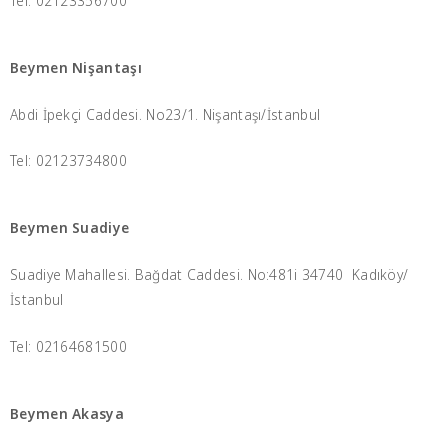
Tel: 02123356700
Beymen Nişantaşı
Abdi İpekçi Caddesi. No23/1. Nişantaşı/İstanbul
Tel: 02123734800
Beymen Suadiye
Suadiye Mahallesi. Bağdat Caddesi. No:481i 34740 Kadıköy/
İstanbul
Tel: 02164681500
Beymen Akasya